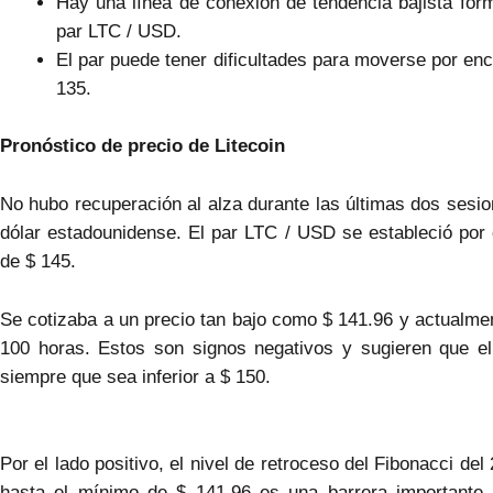
Hay una línea de conexión de tendencia bajista form
par LTC / USD.
El par puede tener dificultades para moverse por en
135.
Pronóstico de precio de Litecoin
No hubo recuperación al alza durante las últimas dos sesion
dólar estadounidense. El par LTC / USD se estableció por 
de $ 145.
Se cotizaba a un precio tan bajo como $ 141.96 y actualme
100 horas. Estos son signos negativos y sugieren que e
siempre que sea inferior a $ 150.
Por el lado positivo, el nivel de retroceso del Fibonacci de
hasta el mínimo de $ 141.96 es una barrera importante.