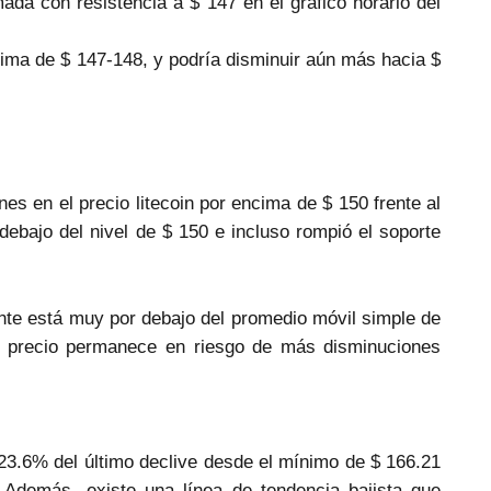
ada con resistencia a $ 147 en el gráfico horario del
cima de $ 147-148, y podría disminuir aún más hacia $
es en el precio litecoin por encima de $ 150 frente al
debajo del nivel de $ 150 e incluso rompió el soporte
nte está muy por debajo del promedio móvil simple de
l precio permanece en riesgo de más disminuciones
l 23.6% del último declive desde el mínimo de $ 166.21
 Además, existe una línea de tendencia bajista que