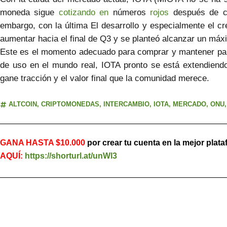
moneda sigue
cotizando en
números
rojos
después de ca
embargo, con la última El desarrollo y especialmente el crec
aumentar hacia el final de Q3 y se planteó alcanzar un máxi
Este es el momento adecuado para comprar y mantener para
de uso en el mundo real, IOTA pronto se está extendien
gane tracción y el valor final que la comunidad merece.
ALTCOIN
,
CRIPTOMONEDAS
,
INTERCAMBIO
,
IOTA
,
MERCADO
,
ONU
GANA HASTA $10.000
por crear tu cuenta en la mejor plat
AQUÍ:
https://shorturl.at/unWl3