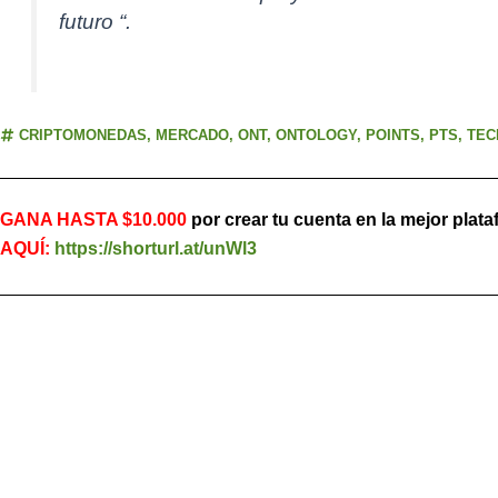
futuro “.
CRIPTOMONEDAS
,
MERCADO
,
ONT
,
ONTOLOGY
,
POINTS
,
PTS
,
TEC
GANA HASTA $10.000
por crear tu cuenta en la mejor plat
AQUÍ:
https://shorturl.at/unWl3