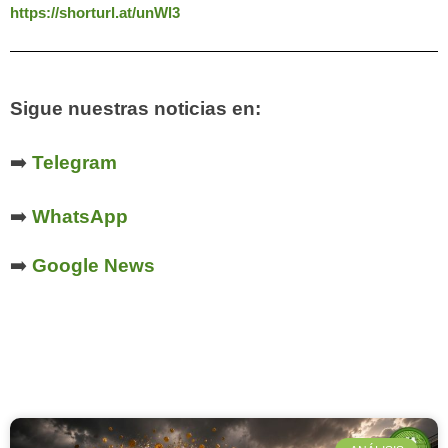
https://shorturl.at/unWl3
Sigue nuestras noticias en:
➡️
Telegram
➡️
WhatsApp
➡️
Google News