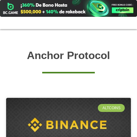
Ir
al
contenido
Anchor Protocol
ALTCOINS