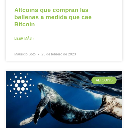
Altcoins que compran las
ballenas a medida que cae
Bitcoin
LEER MÁS »
Mauricio Soto
25 de febrero de 2023
ALTCOINS