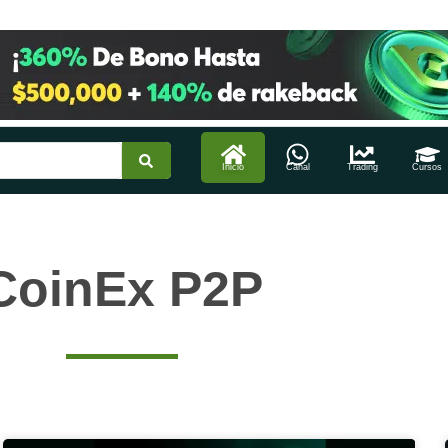
Inicio
Canal
Trading
Cursos
CoinEx P2P