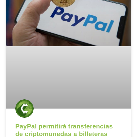
PayPal permitirá transferencias
de criptomonedas a billeteras