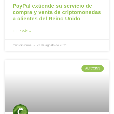
PayPal extiende su servicio de
compra y venta de criptomonedas
a clientes del Reino Unido
LEER MÁS »
Criptoinforme
23 de agosto de 2021
ALTCOINS