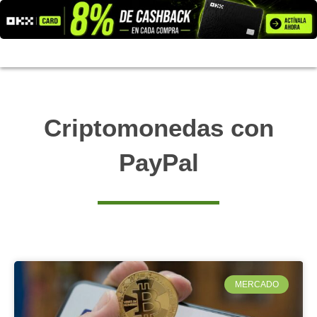
Ir
al
contenido
Criptomonedas con
PayPal
MERCADO