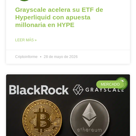
Grayscale acelera su ETF de
Hyperliquid con apuesta
millonaria en HYPE
LEER MÁS »
Criptoinforme
28 de mayo de 2026
MERCADO