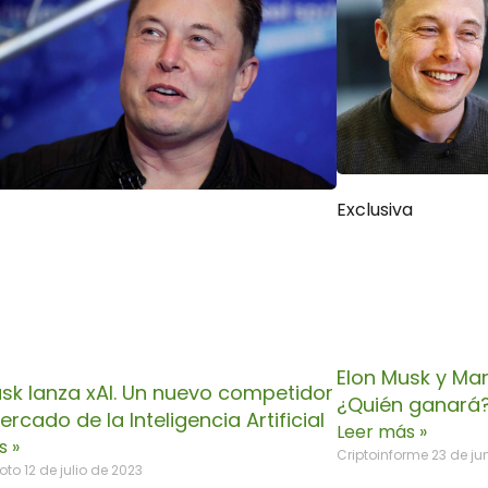
Exclusiva
Elon Musk y Mar
usk lanza xAI. Un nuevo competidor
¿Quién ganará
ercado de la Inteligencia Artificial
Leer más »
s »
Criptoinforme
23 de ju
Soto
12 de julio de 2023