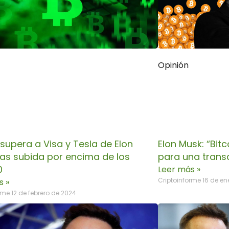
Opinión
 supera a Visa y Tesla de Elon
Elon Musk: “Bitc
ras subida por encima de los
para una trans
0
Leer más »
Criptoinforme
16 de en
s »
orme
12 de febrero de 2024