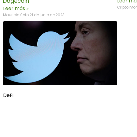
Dogecoin
Leer má
Criptoinf
Leer más »
Mauricio Soto
21 de junio de 2023
DeFi