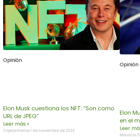
Opinión
Opinión
Elon Musk cuestiona los NFT: “Son como
Elon M
URL de JPEG”
en el m
Leer más »
Leer má
Criptoinforme
1 de noviembre de 2023
Mauricio 