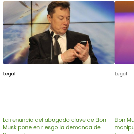
Legal
Legal
La renuncia del abogado clave de Elon
Elon Mu
Musk pone en riesgo la demanda de
manipu