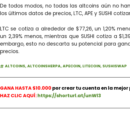
De todos modos, no todas las altcoins aún no han
los últimos datos de precios, LTC, APE y SUSHI cotiz
LTC se cotiza a alrededor de $77,26, un 1,20% meno
un 2,39% menos, mientras que SUSHI cotiza a $1,39
embargo, esto no descarta su potencial para gan
precios.
ALTCOINS
,
ALTCOINSHERPA
,
APECOIN
,
LITECOIN
,
SUSHISWAP
GANA HASTA $10.000
por crear tu cuenta en la mejo
HAZ
CLIC AQUÍ:
https://shorturl.at/unWl3