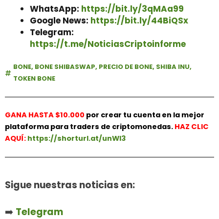
WhatsApp:
https://bit.ly/3qMAa99
Google News:
https://bit.ly/44BiQSx
Telegram:
https://t.me/NoticiasCriptoinforme
BONE
,
BONE SHIBASWAP
,
PRECIO DE BONE
,
SHIBA INU
,
TOKEN BONE
GANA HASTA $10.000
por crear tu cuenta en la mejor
plataforma para traders de criptomonedas.
HAZ
CLIC
AQUÍ:
https://shorturl.at/unWl3
Sigue nuestras noticias en:
➡️
Telegram