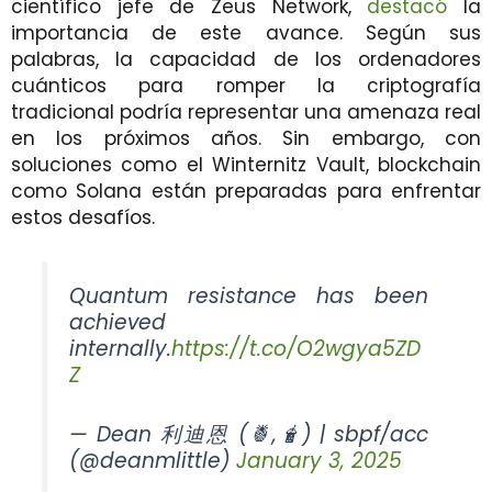
científico jefe de Zeus Network,
destacó
la
importancia de este avance. Según sus
palabras, la capacidad de los ordenadores
cuánticos para romper la criptografía
tradicional podría representar una amenaza real
en los próximos años. Sin embargo, con
soluciones como el Winternitz Vault, blockchain
como Solana están preparadas para enfrentar
estos desafíos.
Quantum resistance has been
achieved
internally.
https://t.co/O2wgya5ZD
Z
— Dean 利迪恩 (🍍,🧋) | sbpf/acc
(@deanmlittle)
January 3, 2025