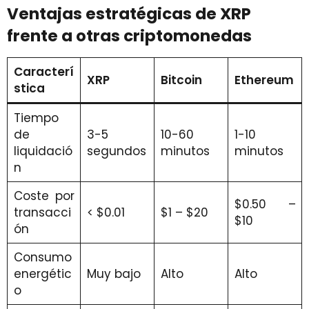
Ventajas estratégicas de XRP
frente a otras criptomonedas
Caracterí
XRP
Bitcoin
Ethereum
stica
Tiempo
de
3-5
10-60
1-10
liquidació
segundos
minutos
minutos
n
Coste por
$0.50 –
transacci
< $0.01
$1 – $20
$10
ón
Consumo
energétic
Muy bajo
Alto
Alto
o