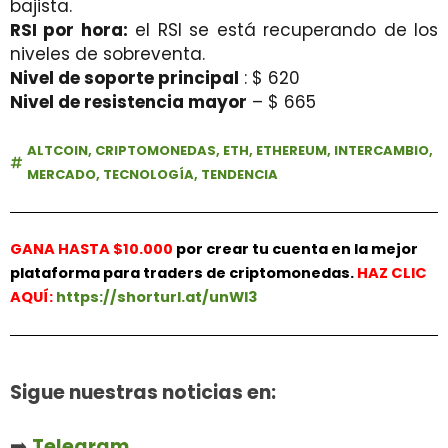
bajista.
RSI por hora:
el RSI se está recuperando de los
niveles de sobreventa.
Nivel de soporte principal
: $ 620
Nivel de resistencia mayor
– $ 665
ALTCOIN
,
CRIPTOMONEDAS
,
ETH
,
ETHEREUM
,
INTERCAMBIO
,
MERCADO
,
TECNOLOGÍA
,
TENDENCIA
GANA HASTA $10.000
por crear tu cuenta en la mejor
plataforma para traders de criptomonedas.
HAZ
CLIC
AQUÍ:
https://shorturl.at/unWl3
Sigue nuestras noticias en:
➡️
Telegram