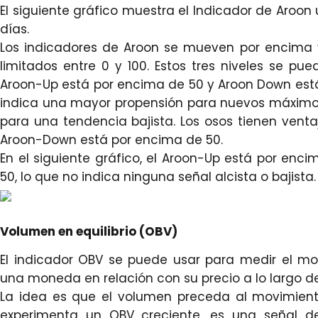
El siguiente gráfico muestra el Indicador de Aroon 
días.
Los indicadores de Aroon se mueven por encima y
limitados entre 0 y 100. Estos tres niveles se p
Aroon-Up está por encima de 50 y Aroon Down está p
indica una mayor propensión para nuevos máximos
para una tendencia bajista. Los osos tienen ven
Aroon-Down está por encima de 50.
En el siguiente gráfico, el Aroon-Up está por en
50, lo que no indica ninguna señal alcista o bajista.
Volumen en equilibrio (OBV)
El indicador OBV se puede usar para medir el mo
una moneda en relación con su precio a lo largo 
La idea es que el volumen preceda al movimient
experimenta un OBV creciente, es una señal d