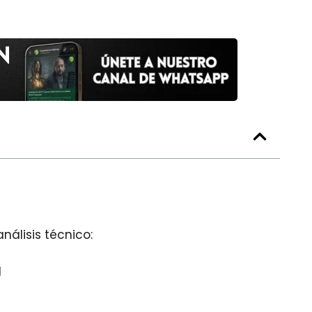
nálisis técnico:
l