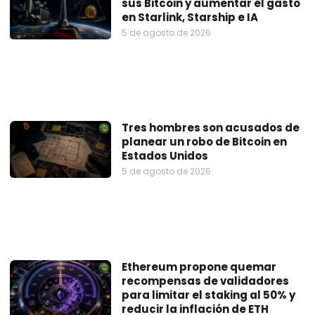
sus Bitcoin y aumentar el gasto
en Starlink, Starship e IA
5 de agosto de 2026
Tres hombres son acusados de
planear un robo de Bitcoin en
Estados Unidos
5 de agosto de 2026
Ethereum propone quemar
recompensas de validadores
para limitar el staking al 50% y
reducir la inflación de ETH