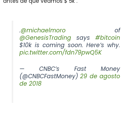
antes de que veamos $ 5k”.
.
@michaelmoro
of
@GenesisTrading
says
#bitcoin
$10k is coming soon. Here’s why.
pic.twitter.com/fdn79pwQ5K
— CNBC’s Fast Money
(@CNBCFastMoney)
29 de agosto
de 2018