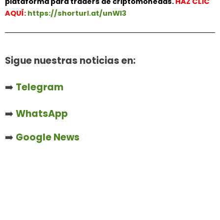
plataforma para traders de criptomonedas.
HAZ
CLIC
AQUÍ:
https://shorturl.at/unWl3
Sigue nuestras noticias en:
➡️
Telegram
➡️
WhatsApp
➡️
Google News