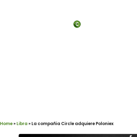
Criptoinforme
feb
Home
»
Libra
»
La compañia Circle adquiere Poloniex