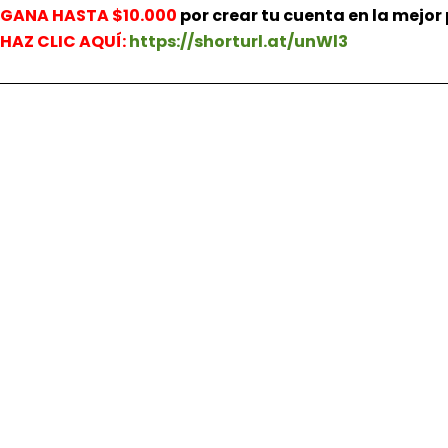
GANA HASTA $10.000
por crear tu cuenta en la mejo
HAZ
CLIC AQUÍ:
https://shorturl.at/unWl3