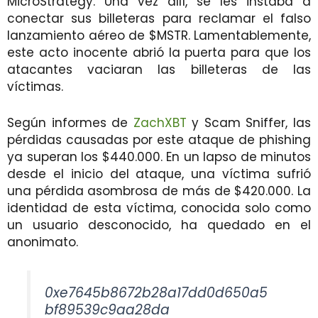
MicroStrategy. Una vez allí, se les instaba a
conectar sus billeteras para reclamar el falso
lanzamiento aéreo de $MSTR. Lamentablemente,
este acto inocente abrió la puerta para que los
atacantes vaciaran las billeteras de las
víctimas.
Según informes de
ZachXBT
y Scam Sniffer, las
pérdidas causadas por este ataque de phishing
ya superan los $440.000. En un lapso de minutos
desde el inicio del ataque, una víctima sufrió
una pérdida asombrosa de más de $420.000. La
identidad de esta víctima, conocida solo como
un usuario desconocido, ha quedado en el
anonimato.
0xe7645b8672b28a17dd0d650a5
bf89539c9aa28da