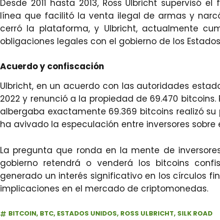
Desde 2011 hasta 2013, Ross Ulbricht supervisó e
línea que facilitó la venta ilegal de armas y narcót
cerró la plataforma, y Ulbricht, actualmente c
obligaciones legales con el gobierno de los Estados
Acuerdo y confiscación
Ulbricht, en un acuerdo con las autoridades estad
2022 y renunció a la propiedad de 69.470 bitcoins.
albergaba exactamente 69.369 bitcoins realizó su 
ha avivado la especulación entre inversores sobre e
La pregunta que ronda en la mente de inversores
gobierno retendrá o venderá los bitcoins confi
generado un interés significativo en los círculos fi
implicaciones en el mercado de criptomonedas.
BITCOIN
,
BTC
,
ESTADOS UNIDOS
,
ROSS ULBRICHT
,
SILK ROAD