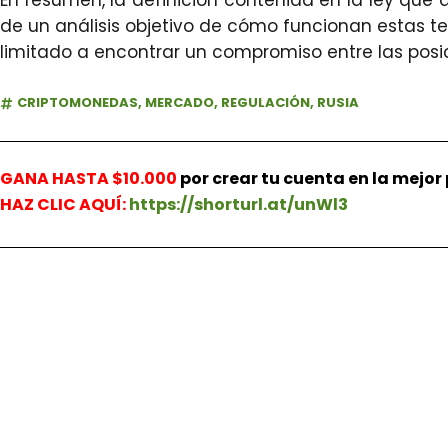
En resumen, la definición contenida en la ley que
de un análisis objetivo de cómo funcionan estas t
limitado a encontrar un compromiso entre las posic
CRIPTOMONEDAS
,
MERCADO
,
REGULACIÓN
,
RUSIA
GANA HASTA $10.000
por crear tu cuenta en la mejo
HAZ
CLIC AQUÍ:
https://shorturl.at/unWl3