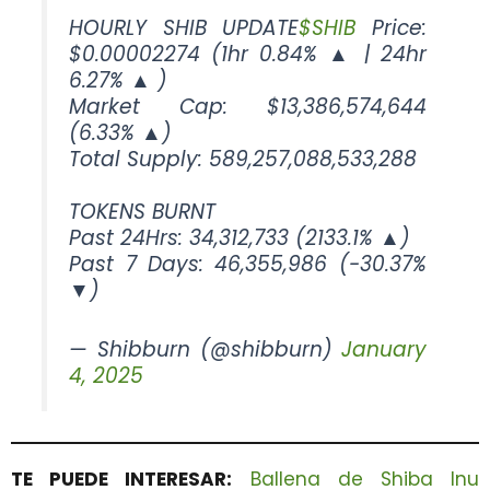
HOURLY SHIB UPDATE
$SHIB
Price:
$0.00002274 (1hr 0.84% ▲ | 24hr
6.27% ▲ )
Market Cap: $13,386,574,644
(6.33% ▲)
Total Supply: 589,257,088,533,288
TOKENS BURNT
Past 24Hrs: 34,312,733 (2133.1% ▲)
Past 7 Days: 46,355,986 (-30.37%
▼)
— Shibburn (@shibburn)
January
4, 2025
TE PUEDE INTERESAR:
Ballena de Shiba Inu