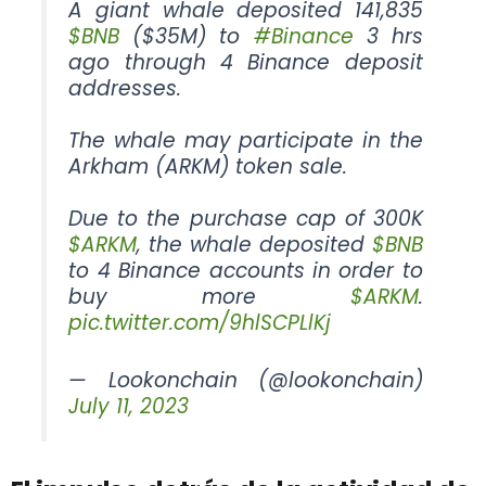
A giant whale deposited 141,835
$BNB
($35M) to
#Binance
3 hrs
ago through 4 Binance deposit
addresses.
The whale may participate in the
Arkham (ARKM) token sale.
Due to the purchase cap of 300K
$ARKM
, the whale deposited
$BNB
to 4 Binance accounts in order to
buy more
$ARKM
.
pic.twitter.com/9hlSCPLlKj
— Lookonchain (@lookonchain)
July 11, 2023