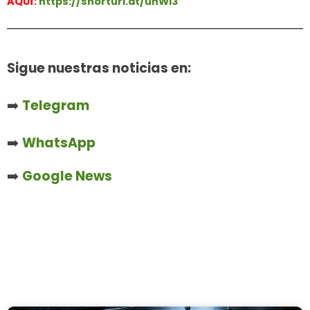
AQUÍ:
https://shorturl.at/unWl3
Sigue nuestras noticias en:
➡️
Telegram
➡️
WhatsApp
➡️
Google News