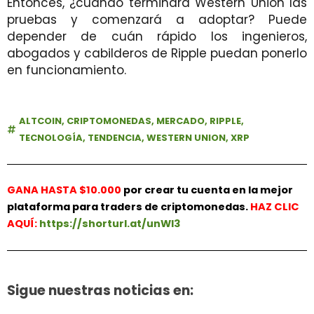
Entonces, ¿cuándo terminará Western Union las
pruebas y comenzará a adoptar? Puede
depender de cuán rápido los ingenieros,
abogados y cabilderos de Ripple puedan ponerlo
en funcionamiento.
ALTCOIN
,
CRIPTOMONEDAS
,
MERCADO
,
RIPPLE
,
TECNOLOGÍA
,
TENDENCIA
,
WESTERN UNION
,
XRP
GANA HASTA $10.000
por crear tu cuenta en la mejor
plataforma para traders de criptomonedas.
HAZ
CLIC
AQUÍ:
https://shorturl.at/unWl3
Sigue nuestras noticias en: