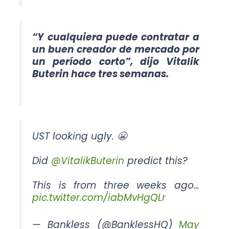
“Y cualquiera puede contratar a
un buen creador de mercado por
un período corto”, dijo Vitalik
Buterin hace tres semanas.
UST looking ugly. 😬
Did
@VitalikButerin
predict this?
This is from three weeks ago…
pic.twitter.com/iabMvHgQLr
— Bankless (@BanklessHQ)
May