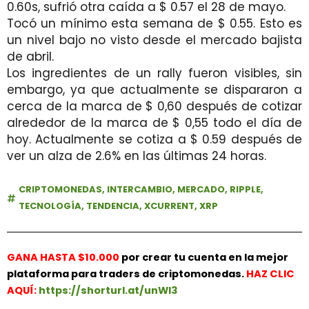
0.60s, sufrió otra caída a $ 0.57 el 28 de mayo.
Tocó un mínimo esta semana de $ 0.55. Esto es
un nivel bajo no visto desde el mercado bajista
de abril.
Los ingredientes de un rally fueron visibles, sin
embargo, ya que actualmente se dispararon a
cerca de la marca de $ 0,60 después de cotizar
alrededor de la marca de $ 0,55 todo el día de
hoy. Actualmente se cotiza a $ 0.59 después de
ver un alza de 2.6% en las últimas 24 horas.
CRIPTOMONEDAS
,
INTERCAMBIO
,
MERCADO
,
RIPPLE
,
TECNOLOGÍA
,
TENDENCIA
,
XCURRENT
,
XRP
GANA HASTA $10.000
por crear tu cuenta en la mejor
plataforma para traders de criptomonedas.
HAZ
CLIC
AQUÍ:
https://shorturl.at/unWl3