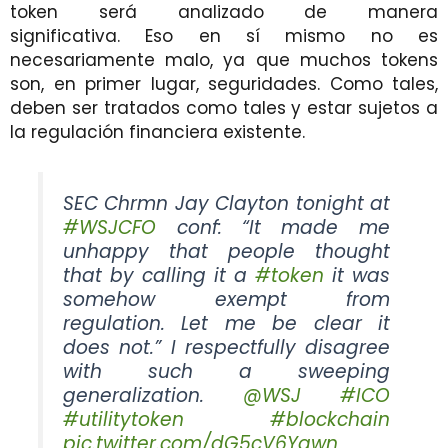
token será analizado de manera
significativa. Eso en sí mismo no es
necesariamente malo, ya que muchos tokens
son, en primer lugar, seguridades. Como tales,
deben ser tratados como tales y estar sujetos a
la regulación financiera existente.
SEC Chrmn Jay Clayton tonight at
#WSJCFO
conf: “It made me
unhappy that people thought
that by calling it a
#token
it was
somehow exempt from
regulation. Let me be clear it
does not.” I respectfully disagree
with such a sweeping
generalization.
@WSJ
#ICO
#utilitytoken
#blockchain
pic.twitter.com/dG5cV6Ygwn