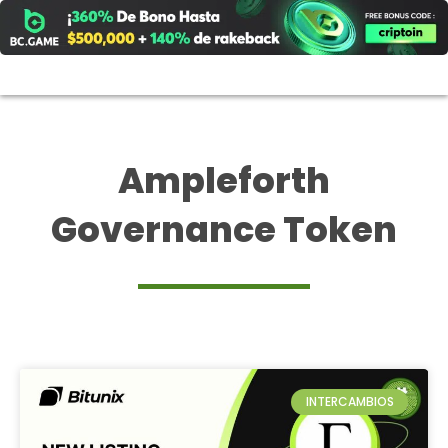
Ir
al
contenido
Ampleforth
Governance Token
INTERCAMBIOS