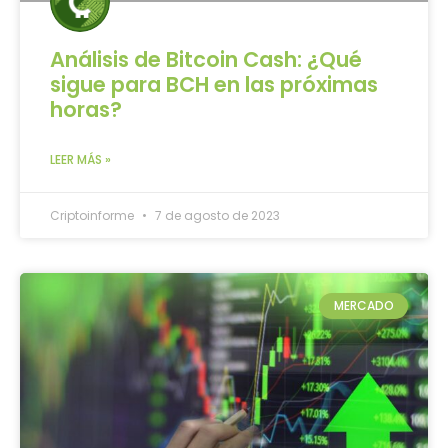
Análisis de Bitcoin Cash: ¿Qué
sigue para BCH en las próximas
horas?
LEER MÁS »
Criptoinforme
7 de agosto de 2023
MERCADO