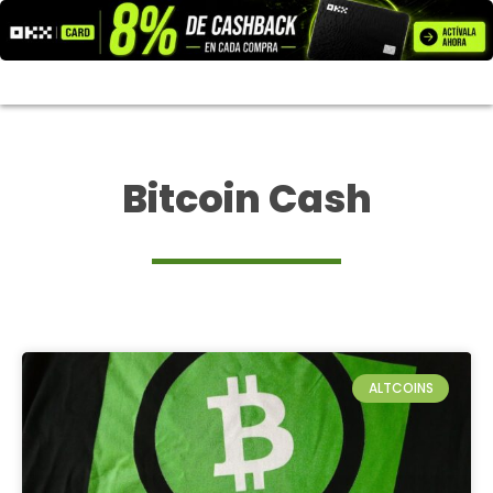
Ir
al
contenido
Bitcoin Cash
ALTCOINS