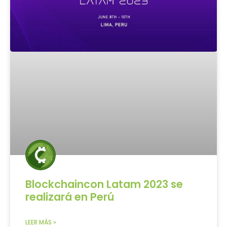
Blockchaincon Latam 2023 se
realizará en Perú
LEER MÁS »