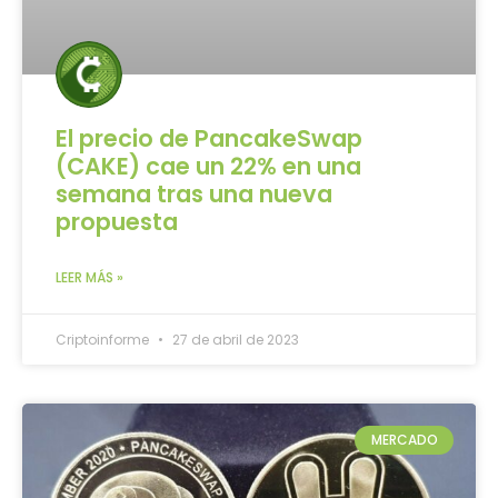
El precio de PancakeSwap
(CAKE) cae un 22% en una
semana tras una nueva
propuesta
LEER MÁS »
Criptoinforme
27 de abril de 2023
MERCADO