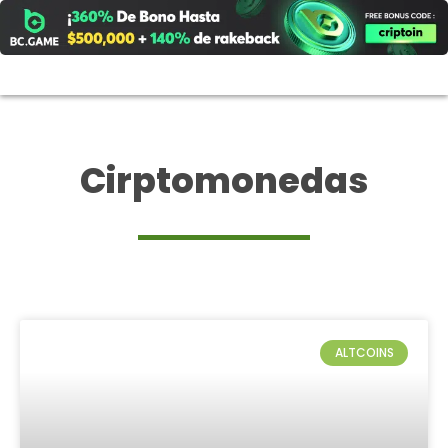
Ir
al
contenido
Cirptomonedas
ALTCOINS