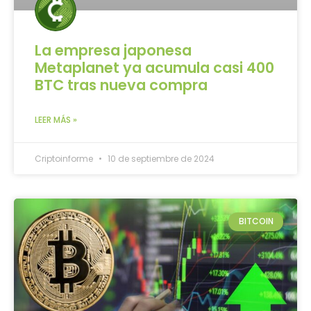
La empresa japonesa
Metaplanet ya acumula casi 400
BTC tras nueva compra
LEER MÁS »
Criptoinforme
10 de septiembre de 2024
BITCOIN