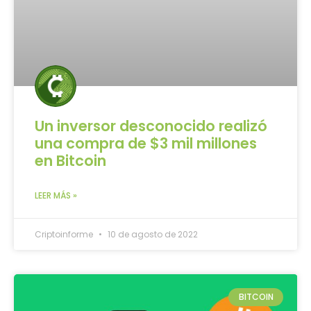
Un inversor desconocido realizó
una compra de $3 mil millones
en Bitcoin
LEER MÁS »
Criptoinforme
10 de agosto de 2022
BITCOIN