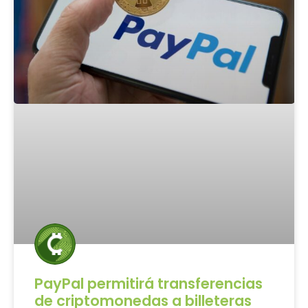
PayPal permitirá transferencias
de criptomonedas a billeteras