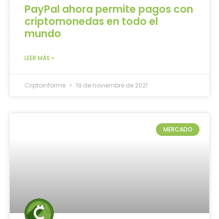
PayPal ahora permite pagos con
criptomonedas en todo el
mundo
LEER MÁS »
Criptoinforme
19 de noviembre de 2021
MERCADO