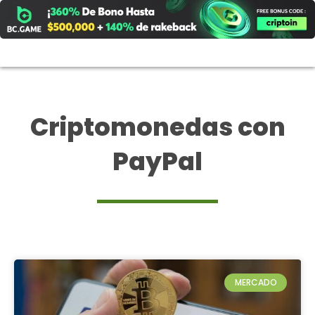
Ir
al
contenido
Criptomonedas con
PayPal
MERCADO