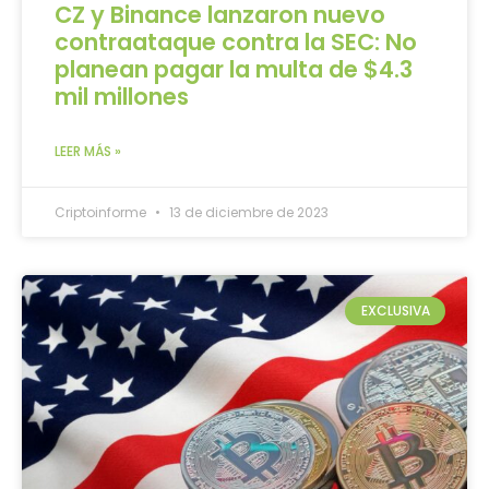
CZ y Binance lanzaron nuevo
contraataque contra la SEC: No
planean pagar la multa de $4.3
mil millones
LEER MÁS »
Criptoinforme
13 de diciembre de 2023
EXCLUSIVA