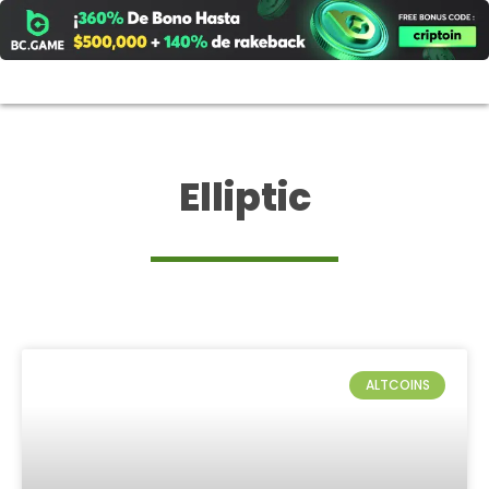
Ir
al
contenido
Elliptic
ALTCOINS