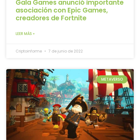
Gala Games anunció importante
asociación con Epic Games,
creadores de Fortnite
LEER MÁS »
Criptoinforme
7 de junio de 2022
METAVERSO