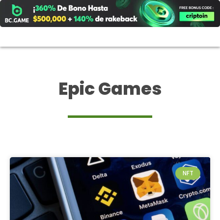
Ir
al
contenido
Epic Games
NFT