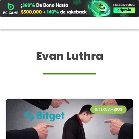
Ir
al
contenido
Evan Luthra
INTERCAMBIOS