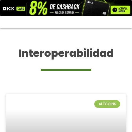
Ir
al
contenido
Interoperabilidad
ALTCOINS