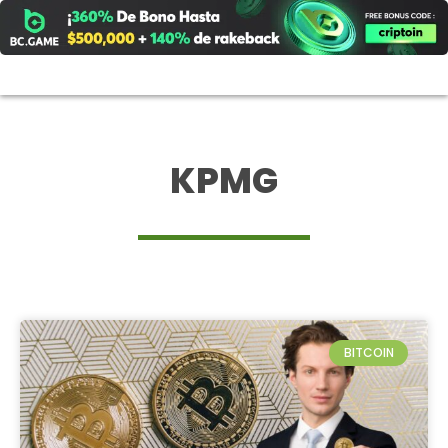
Ir
al
contenido
KPMG
BITCOIN