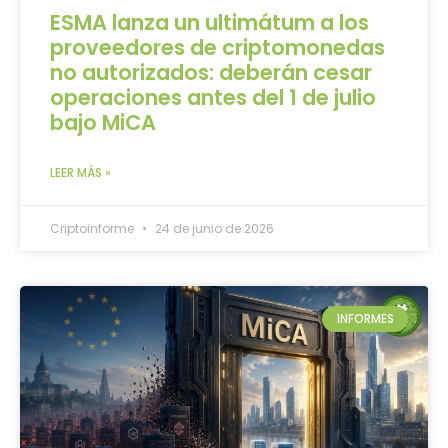
ESMA lanza un ultimátum a los
proveedores de criptomonedas
no autorizados: deberán cesar
operaciones antes del 1 de julio
bajo MiCA
LEER MÁS »
Criptoinforme
24 de junio de 2026
INFORMES