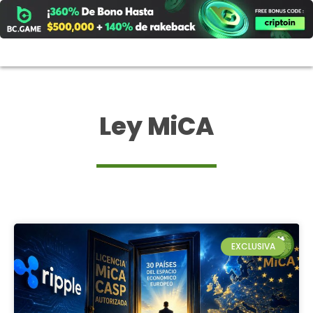
Ir
al
contenido
Ley MiCA
EXCLUSIVA