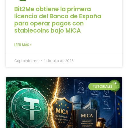
Bit2Me obtiene la primera
licencia del Banco de España
para operar pagos con
stablecoins bajo MiCA
LEER MÁS »
Criptoinforme
1 de julio de 2026
TUTORIALES