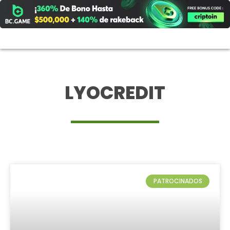
Ir
al
contenido
LYOCREDIT
PATROCINADOS