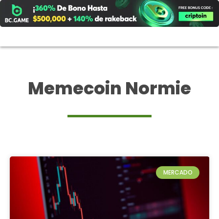
Ir
al
contenido
Memecoin Normie
MERCADO