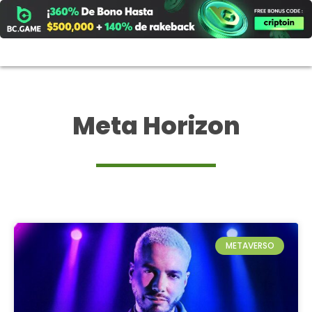
Ir
al
contenido
Meta Horizon
METAVERSO