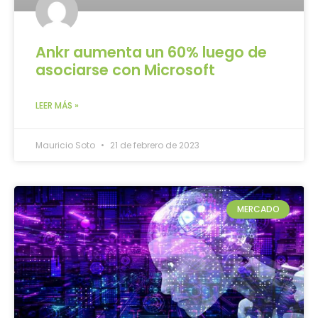
Ankr aumenta un 60% luego de
asociarse con Microsoft
LEER MÁS »
Mauricio Soto
21 de febrero de 2023
MERCADO