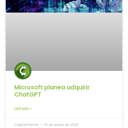
Microsoft planea adquirir
ChatGPT
LEER MÁS »
Criptoinforme
10 de enero de 2023