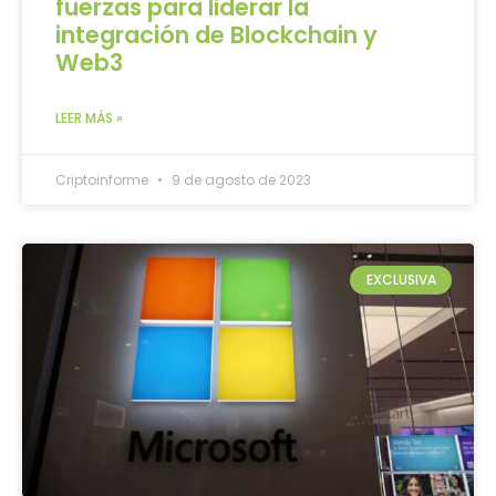
fuerzas para liderar la
integración de Blockchain y
Web3
LEER MÁS »
Criptoinforme
9 de agosto de 2023
EXCLUSIVA