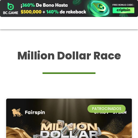
Ir
al
contenido
Million Dollar Race
PATROCINADOS