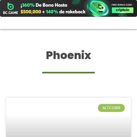
Ir
al
contenido
Phoenix
ALTCOINS